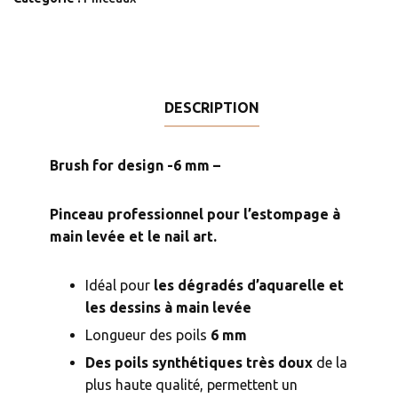
for
design
-6
mm
-
DESCRIPTION
Brush for design -6 mm –
Pinceau professionnel pour l’estompage à
main levée et le nail art.
Idéal pour
les dégradés d’aquarelle et
les dessins à main levée
Longueur des poils
6
mm
Des poils synthétiques très doux
de la
plus haute qualité, permettent un