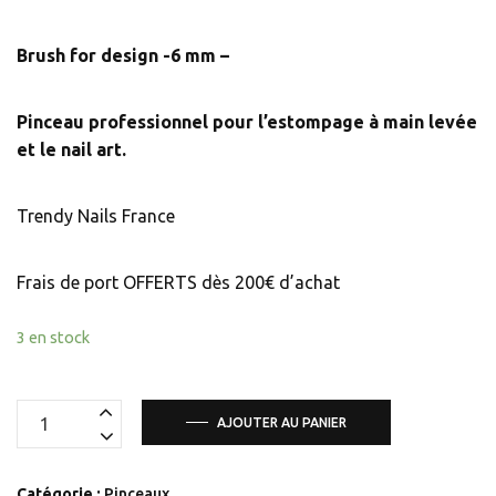
Brush for design -6 mm –
Pinceau professionnel pour l’estompage à main levée
et le nail art.
Trendy Nails France
Frais de port OFFERTS dès 200€ d’achat
3 en stock
quantité
AJOUTER AU PANIER
de
Brush
Catégorie :
Pinceaux