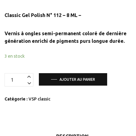
Classic Gel Polish N° 112 – 8 ML –
Vernis à ongles semi-permanent coloré de dernière
génération
enrichi de pigments purs longue durée.
3 en stock
quantité
AJOUTER AU PANIER
de
Classic
Catégorie :
VSP classic
Gel
Polish
N°
112
-