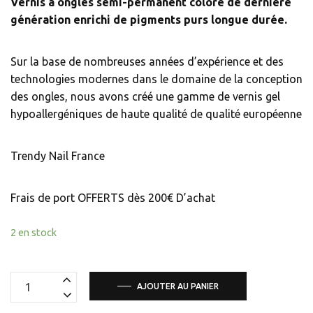
Vernis à ongles semi-permanent coloré de dernière
génération
enrichi de pigments purs longue durée.
Sur la base de nombreuses années d’expérience et des
technologies modernes dans le domaine de la conception
des ongles, nous avons créé une gamme de vernis gel
hypoallergéniques de haute qualité de qualité européenne
Trendy Nail France
Frais de port OFFERTS dès 200€ D’achat
2 en stock
quantité
AJOUTER AU PANIER
de