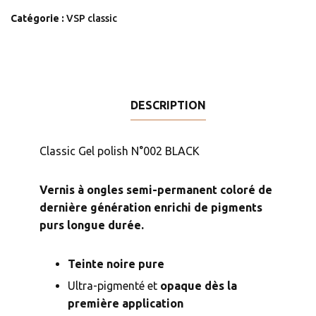
Classic
Catégorie :
VSP classic
Gel
polish
N°002
BLACK
-15
DESCRIPTION
ml
Classic Gel polish N°002 BLACK
Vernis à ongles semi-permanent coloré de
dernière génération
enrichi de pigments
purs longue durée.
Teinte noire pure
Ultra-pigmenté et
opaque dès la
première application