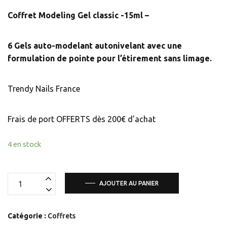
Coffret Modeling Gel classic -15ml –
6 Gels auto-modelant autonivelant avec une
formulation de pointe pour l’étirement sans limage.
Trendy Nails France
Frais de port OFFERTS dès 200€ d’achat
4 en stock
quantité
AJOUTER AU PANIER
de
Coffret
Catégorie :
Coffrets
Modeling