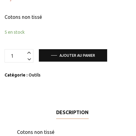
Cotons non tissé
5 en stock
quantité
AJOUTER AU PANIER
de
Cotons
Catégorie :
Outils
non
tissé
DESCRIPTION
Cotons non tissé