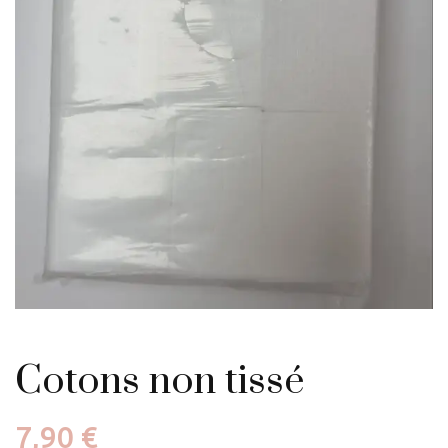
Cotons non tissé
7,90
€