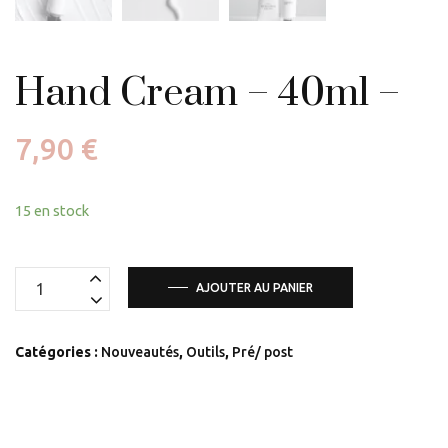
Hand Cream – 40ml –
7,90
€
15 en stock
quantité
AJOUTER AU PANIER
de
Hand
Catégories :
Nouveautés
,
Outils
,
Pré/ post
Cream
-
40ml
-