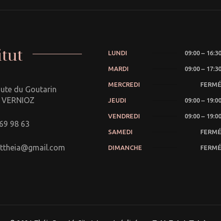
itut
LUNDI
09:00 – 16:3
MARDI
09:00 – 17:3
MERCREDI
FERM
ute du Goutarin
 VERNIOZ
JEUDI
09:00 – 19:0
VENDREDI
09:00 – 19:0
69 98 63
SAMEDI
FERM
tuttheia@gmail.com
DIMANCHE
FERM