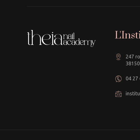
L'Inst
247 ro
38150
04 27 
insti