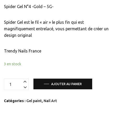
Spider Gel N°4 -Gold – 5G-
Spider Gel est le fil « air » le plus fin qui est
magnifiquement entrelacé, vous permettant de créer un
design original
Trendy Nails France
3 en stock
quantité
AJOUTER AU PANIER
de
Spider
Catégories :
Gel paint
,
Nail Art
Gel
N°4
-