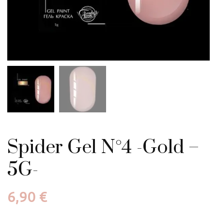
Spider Gel N°4 -Gold –
5G-
6,90
€