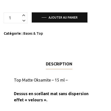
quantité
AJOUTER AU PANIER
de
Top
Catégorie :
Bases & Top
Matte
Oksamite
-
15
ml
DESCRIPTION
-
Top Matte Oksamite – 15 ml –
Dessus en scellant mat sans dispersion
effet « velours ».