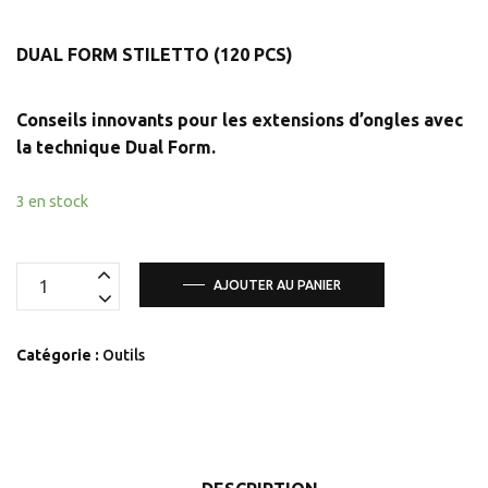
DUAL FORM STILETTO (120 PCS)
Conseils innovants pour les extensions d’ongles avec
la technique Dual Form
.
3 en stock
quantité
AJOUTER AU PANIER
de
DUAL
Catégorie :
Outils
FORM
STILETTO
(120
PCS)